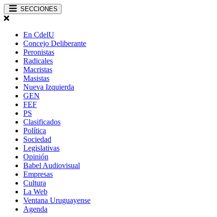
SECCIONES
En CdelU
Concejo Deliberante
Peronistas
Radicales
Macristas
Masistas
Nueva Izquierda
GEN
FEF
PS
Clasificados
Política
Sociedad
Legislativas
Opinión
Babel Audiovisual
Empresas
Cultura
La Web
Ventana Uruguayense
Agenda