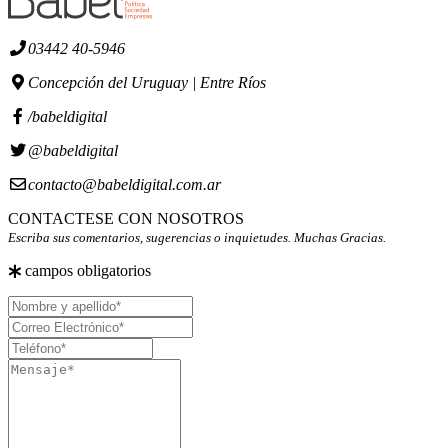
03442 40-5946
Concepción del Uruguay | Entre Ríos
/babeldigital
@babeldigital
contacto@babeldigital.com.ar
CONTACTESE CON NOSOTROS
Escriba sus comentarios, sugerencias o inquietudes. Muchas Gracias.
campos obligatorios
Nombre
y
Correo
apellido
Electrónico
Teléfono
Mensaje