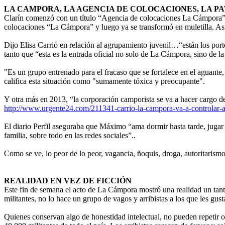
LA CAMPORA, LA AGENCIA DE COLOCACIONES, LA PA
Clarín comenzó con un título “Agencia de colocaciones La Cámpora”, 
colocaciones “La Cámpora” y luego ya se transformó en muletilla. As
Dijo Elisa Carrió en relación al agrupamiento juvenil…“están los port
tanto que “esta es la entrada oficial no solo de La Cámpora, sino de 
"Es un grupo entrenado para el fracaso que se fortalece en el aguante,
califica esta situación como "sumamente tóxica y preocupante".
Y otra más en 2013, “la corporación camporista se va a hacer cargo d
http://www.urgente24.com/211341-carrio-la-campora-va-a-controlar-a
El diario Perfil aseguraba que Máximo “ama dormir hasta tarde, jugar a
familia, sobre todo en las redes sociales”..
Como se ve, lo peor de lo peor, vagancia, ñoquis, droga, autoritaris
REALIDAD EN VEZ DE FICCIÓN
Este fin de semana el acto de La Cámpora mostró una realidad un tanto 
militantes, no lo hace un grupo de vagos y arribistas a los que les gus
Quienes conservan algo de honestidad intelectual, no pueden repetir 