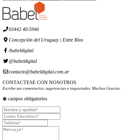
03442 40-5946
Concepción del Uruguay | Entre Ríos
/babeldigital
@babeldigital
contacto@babeldigital.com.ar
CONTACTESE CON NOSOTROS
Escriba sus comentarios, sugerencias o inquietudes. Muchas Gracias.
campos obligatorios
Nombre
y
Correo
apellido
Electrónico
Teléfono
Mensaje