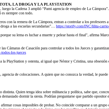
TOTA, LA DROGA Y LA PLAYSTATION
luego la Cadena 3 amplió “Pami agencia de empleo de La Cámpora”. Ya 
í es siempre con todo.
eros con la remera de La Cámpora, entran a controlar a los profesores a
la droga a las escuelas secundarias”…
https://storify.com/INC/lilita-car
 porque su lema es luchar a muerte y pelear hasta el final", afirma Marc
e las Cámaras de Casación para controlar a todos los Jueces y garantiza
-todos-los-jueces
 la PlayStation y ostenta, al igual que Néstor y Cristina, una obsesión 
mo, agencia de colocaciones. A quien que no conozca la verdad, le pued
distinta. Quien tenga idea sobre militancia y política, sabe que, concr
ta demasiado dormir la siesta. Podrían preguntarse que partido opositor 
o afirmar cosas imposibles de probar. No coincide comparar a un grupo 