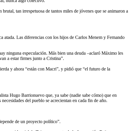
nal, nunca algo colectivo.
n brutal, tan irrespetuosa de tantos miles de jóvenes que se animaron a
ca atada. Las diferencias con los hijos de Carlos Menem y Fernando
o hay ninguna especulación. Más bien una deuda –aclaró Máximo les
n a estar firmes junto a Cristina”.
erda y ahora “están con Macri”, y pidió que “el futuro de la
icalista Hugo Barrionuevo que, ya sabe (nadie sabe cómo) que en
necesidades del pueblo se acrecientan en cada fin de año.
depende de un proyecto político”.