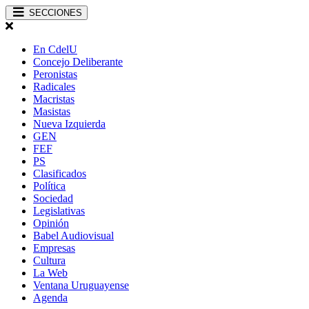
SECCIONES
En CdelU
Concejo Deliberante
Peronistas
Radicales
Macristas
Masistas
Nueva Izquierda
GEN
FEF
PS
Clasificados
Política
Sociedad
Legislativas
Opinión
Babel Audiovisual
Empresas
Cultura
La Web
Ventana Uruguayense
Agenda