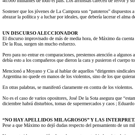
40.000 militantes de todo el país. Los arribistas carecen de fervor y so
Sostener que los jóvenes de La Campora son “patoteros” dispuestos a in
abrazar la política y a luchar por ideales, que debería lacerar el alma 
UN DISCURSO ALECCIONADOR
El discurso improvisado de más de media hora, de Máximo da cuenta d
De la Rua, surgen sin mucho esfuerzo.
Pero para no entrar en comparaciones, prestemos atención a algunos 
debía esto a los compañeros que dieron la cara y pusieron el cuerpo t
Mencionó a Moyano y Cia al hablar de aquellos “dirigentes sindicales 
Argentina no quede en manos de los violentos, sino de los que quieran 
En otras palabras, se manifestó claramente en contra de los violentos.
No es el caso de varios opositores, José De la Sota asegura que “esta
diciembre habrá disturbios, tomas de supermercados y caos ; Eduardo
“NO HAY APELLIDOS MILAGROSOS” Y LAS INTERPRE
Pese a que Máximo no dejó dudas respecto del pensamiento de un milit