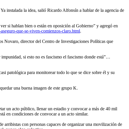
instalada la idea, salió Ricardo Alfonsín a hablar de la agencia de
 ver si hablan bien o están en oposición al Gobierno” y agregó en
rio-aseguro-que-se-viven-comienzos-claro.html
.
os Novaro, director del Centro de Investigaciones Políticas que
r impunidad, si esto no es fascismo el fascismo donde está”…
casi patológica para monitorear todo lo que se dice sobre él y su
e quedar una buena imagen de este grupo K.
etar un acto público, llenar un estadio y convocar a más de 40 mil
está en condiciones de convocar a un acto similar.
de arribistas con personas capaces de organizar una movilización de