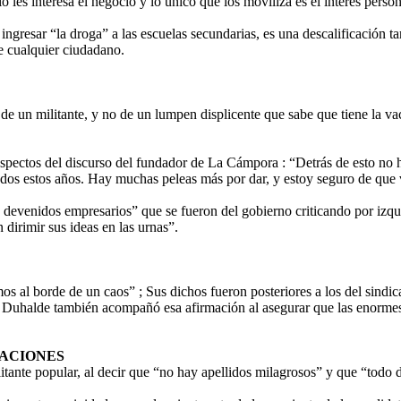
lo les interesa el negocio y lo único que los moviliza es el interés perso
gresar “la droga” a las escuelas secundarias, es una descalificación ta
de cualquier ciudadano.
e un militante, y no de un lumpen displicente que sabe que tiene la va
aspectos del discurso del fundador de La Cámpora : “Detrás de esto n
odos estos años. Hay muchas peleas más por dar, y estoy seguro de que va
devenidos empresarios” que se fueron del gobierno criticando por izqui
dirimir sus ideas en las urnas”.
mos al borde de un caos” ; Sus dichos fueron posteriores a los del sind
 Duhalde también acompañó esa afirmación al asegurar que las enormes 
TACIONES
ante popular, al decir que “no hay apellidos milagrosos” y que “todo 