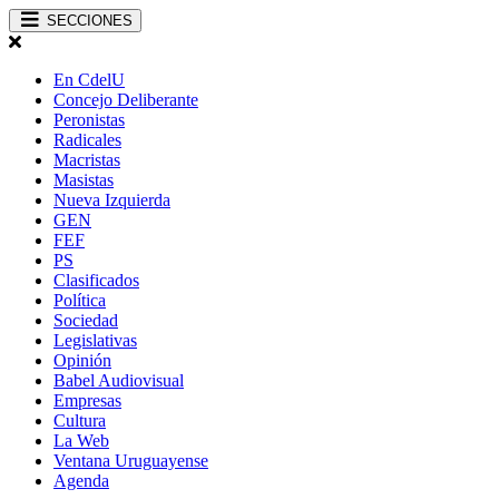
SECCIONES
En CdelU
Concejo Deliberante
Peronistas
Radicales
Macristas
Masistas
Nueva Izquierda
GEN
FEF
PS
Clasificados
Política
Sociedad
Legislativas
Opinión
Babel Audiovisual
Empresas
Cultura
La Web
Ventana Uruguayense
Agenda