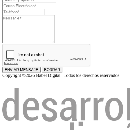
y
Correo
apellido
Electrónico
Teléfono
Mensaje
ENVIAR MENSAJE
BORRAR
Copyright ©2026 Babel Digital | Todos los derechos reservados