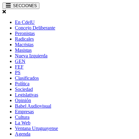
SECCIONES
En CdelU
Concejo Deliberante
Peronistas
Radicales
Macristas
Masistas
Nueva Izquierda
GEN
FEF
PS
Clasificados
Política
Sociedad
Legislativas
Opinión
Babel Audiovisual
Empresas
Cultura
La Web
Ventana Uruguayense
Agenda