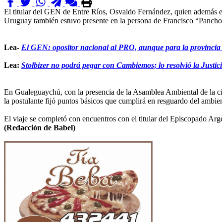
El titular del GEN de Entre Ríos, Osvaldo Fernández, quien además e
Uruguay también estuvo presente en la persona de Francisco “Pancho” 
Lea-
El GEN: opositor nacional al PRO, aunque para la provincia l
Lea:
Stolbizer no podrá pegar con Cambiemos; lo resolvió la Justic
En Gualeguaychú, con la presencia de la Asamblea Ambiental de la ci
la postulante fijó puntos básicos que cumplirá en resguardo del ambien
El viaje se completó con encuentros con el titular del Episcopado Ar
(Redacción de Babel)