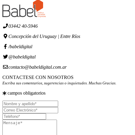
03442 40-5946
Concepción del Uruguay | Entre Ríos
/babeldigital
@babeldigital
contacto@babeldigital.com.ar
CONTACTESE CON NOSOTROS
Escriba sus comentarios, sugerencias o inquietudes. Muchas Gracias.
campos obligatorios
Nombre
y
Correo
apellido
Electrónico
Teléfono
Mensaje