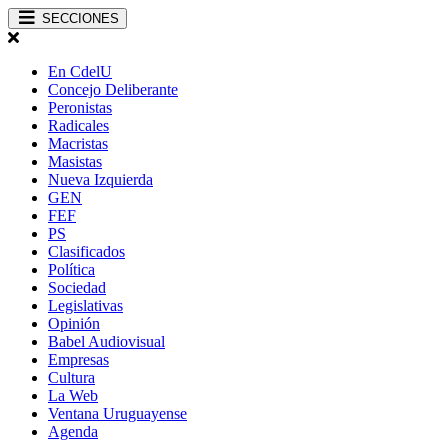
SECCIONES
En CdelU
Concejo Deliberante
Peronistas
Radicales
Macristas
Masistas
Nueva Izquierda
GEN
FEF
PS
Clasificados
Política
Sociedad
Legislativas
Opinión
Babel Audiovisual
Empresas
Cultura
La Web
Ventana Uruguayense
Agenda