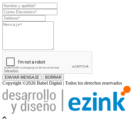
Nombre
y
Correo
apellido
Electrónico
Teléfono
Mensaje
ENVIAR MENSAJE
BORRAR
Copyright ©2026 Babel Digital | Todos los derechos reservados