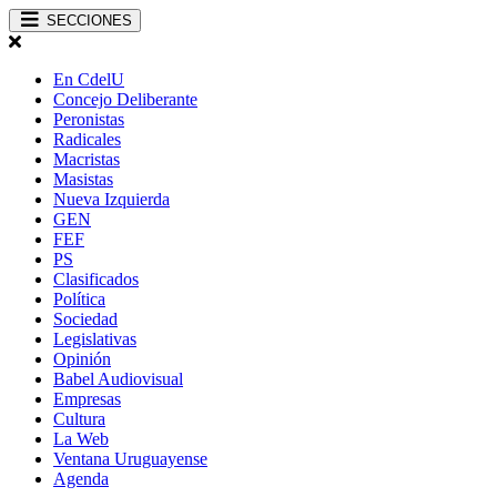
SECCIONES
En CdelU
Concejo Deliberante
Peronistas
Radicales
Macristas
Masistas
Nueva Izquierda
GEN
FEF
PS
Clasificados
Política
Sociedad
Legislativas
Opinión
Babel Audiovisual
Empresas
Cultura
La Web
Ventana Uruguayense
Agenda