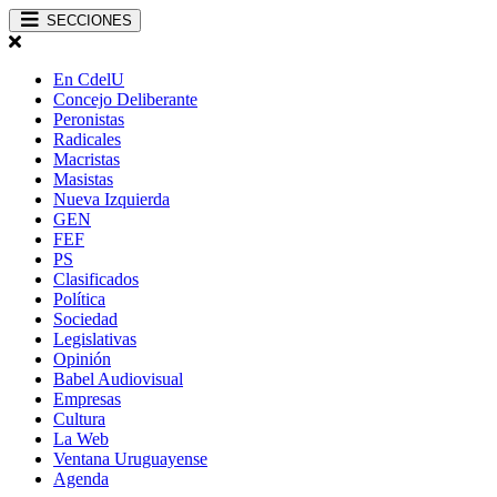
SECCIONES
En CdelU
Concejo Deliberante
Peronistas
Radicales
Macristas
Masistas
Nueva Izquierda
GEN
FEF
PS
Clasificados
Política
Sociedad
Legislativas
Opinión
Babel Audiovisual
Empresas
Cultura
La Web
Ventana Uruguayense
Agenda