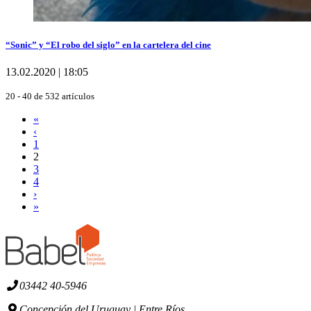
“Sonic” y “El robo del siglo” en la cartelera del cine
13.02.2020 | 18:05
20 - 40 de 532 artículos
«
‹
1
2
3
4
›
»
03442 40-5946
Concepción del Uruguay | Entre Ríos