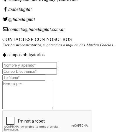
/babeldigital
@babeldigital
contacto@babeldigital.com.ar
CONTACTESE CON NOSOTROS
Escriba sus comentarios, sugerencias o inquietudes. Muchas Gracias.
campos obligatorios
Nombre
y
Correo
apellido
Electrónico
Teléfono
Mensaje