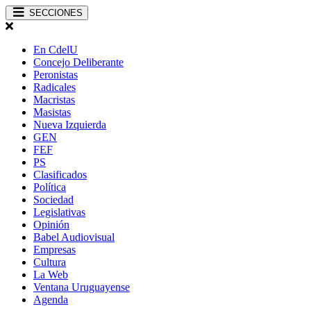
SECCIONES
En CdelU
Concejo Deliberante
Peronistas
Radicales
Macristas
Masistas
Nueva Izquierda
GEN
FEF
PS
Clasificados
Política
Sociedad
Legislativas
Opinión
Babel Audiovisual
Empresas
Cultura
La Web
Ventana Uruguayense
Agenda