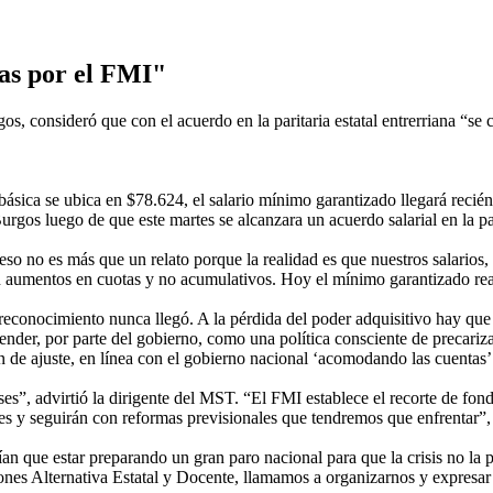
das por el FMI"
s, consideró que con el acuerdo en la paritaria estatal entrerriana “se 
 básica se ubica en $78.624, el salario mínimo garantizado llegará reci
rgos luego de que este martes se alcanzara un acuerdo salarial en la pari
 eso no es más que un relato porque la realidad es que nuestros salarios,
n aumentos en cuotas y no acumulativos. Hoy el mínimo garantizado real
conocimiento nunca llegó. A la pérdida del poder adquisitivo hay que 
ender, por parte del gobierno, como una política consciente de precariz
 de ajuste, en línea con el gobierno nacional ‘acomodando las cuentas’ 
ses”, advirtió la dirigente del MST. “El FMI establece el recorte de fo
ales y seguirán con reformas previsionales que tendremos que enfrentar”,
an que estar preparando un gran paro nacional para que la crisis no la p
es Alternativa Estatal y Docente, llamamos a organizarnos y expresar 