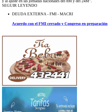
y al ajuste en las jornadas nacionales del 8M y del 24M”.
SEGUIR LEYENDO
DEUDA EXTERNA - FMI - MACRI
Acuerdo con el FMI cerrado y Congreso en preparación