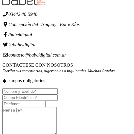
03442 40-5946
Concepción del Uruguay | Entre Ríos
/babeldigital
@babeldigital
contacto@babeldigital.com.ar
CONTACTESE CON NOSOTROS
Escriba sus comentarios, sugerencias o inquietudes. Muchas Gracias.
campos obligatorios
Nombre
y
Correo
apellido
Electrónico
Teléfono
Mensaje