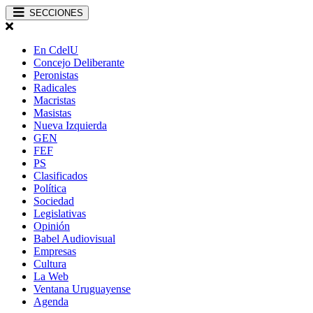
SECCIONES
En CdelU
Concejo Deliberante
Peronistas
Radicales
Macristas
Masistas
Nueva Izquierda
GEN
FEF
PS
Clasificados
Política
Sociedad
Legislativas
Opinión
Babel Audiovisual
Empresas
Cultura
La Web
Ventana Uruguayense
Agenda