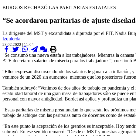
BURGOS RECHAZÓ LAS PARITARIAS ESTATALES
“Se acordaron paritarias de ajuste diseña
La dirigente del MST y excandidata a diputada por el FIT, Nadia Burgo
Izquierda
23.02.2022 | 11:04
"Se consumó una nueva estafa a los trabajadores. Mientras la canasta
ATE decretaron salarios de miseria para los trabajadores”, cuestionó Bu
“Ellos expresan discursos donde los salarios le ganan a la inflación, y
venimos de un 2020 sin aumentos, mientras que los posteriores fuero
También subrayó: “Venimos de dos años de trabajo en pandemia y el re
estabilidad laboral de una gran masa de trabajadores sólo se puede ent
personal con mayor antigüedad. Bordet así aplica y profundiza un plan
“Estas paritarias de miseria preanuncian lo que serán los próximos me
trabajo de achique con las paritarias tanto de docentes como de estat
“En este punto la aceptación de los gremios es inaceptable. Hoy tendrí
subrayó. En ese sentido remarcó: “Desde el MST y nuestras agrupacion