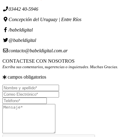
03442 40-5946
Concepción del Uruguay | Entre Ríos
/babeldigital
@babeldigital
contacto@babeldigital.com.ar
CONTACTESE CON NOSOTROS
Escriba sus comentarios, sugerencias o inquietudes. Muchas Gracias.
campos obligatorios
Nombre
y
Correo
apellido
Electrónico
Teléfono
Mensaje