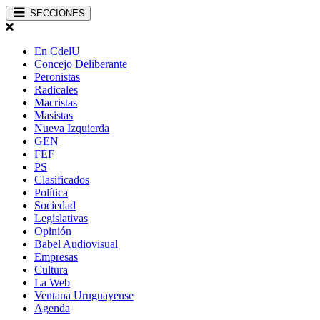
SECCIONES
En CdelU
Concejo Deliberante
Peronistas
Radicales
Macristas
Masistas
Nueva Izquierda
GEN
FEF
PS
Clasificados
Política
Sociedad
Legislativas
Opinión
Babel Audiovisual
Empresas
Cultura
La Web
Ventana Uruguayense
Agenda