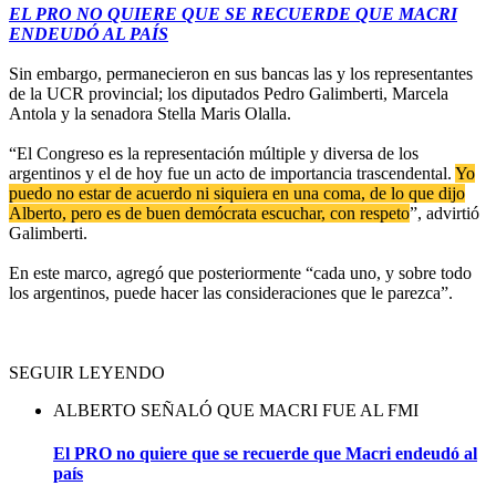
EL PRO NO QUIERE QUE SE RECUERDE QUE MACRI
ENDEUDÓ AL PAÍS
Sin embargo, permanecieron en sus bancas las y los representantes
de la UCR provincial; los diputados Pedro Galimberti, Marcela
Antola y la senadora Stella Maris Olalla.
“El Congreso es la representación múltiple y diversa de los
argentinos y el de hoy fue un acto de importancia trascendental.
Yo
puedo no estar de acuerdo ni siquiera en una coma, de lo que dijo
Alberto, pero es de buen demócrata escuchar, con respeto
”, advirtió
Galimberti.
En este marco, agregó que posteriormente “cada uno, y sobre todo
los argentinos, puede hacer las consideraciones que le parezca”.
SEGUIR LEYENDO
ALBERTO SEÑALÓ QUE MACRI FUE AL FMI
El PRO no quiere que se recuerde que Macri endeudó al
país