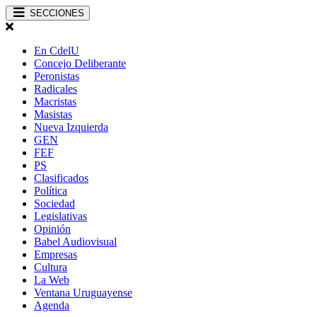
SECCIONES
En CdelU
Concejo Deliberante
Peronistas
Radicales
Macristas
Masistas
Nueva Izquierda
GEN
FEF
PS
Clasificados
Política
Sociedad
Legislativas
Opinión
Babel Audiovisual
Empresas
Cultura
La Web
Ventana Uruguayense
Agenda