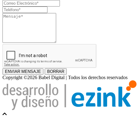
y
Correo
apellido
Electrónico
Teléfono
Mensaje
ENVIAR MENSAJE
BORRAR
Copyright ©2026 Babel Digital | Todos los derechos reservados