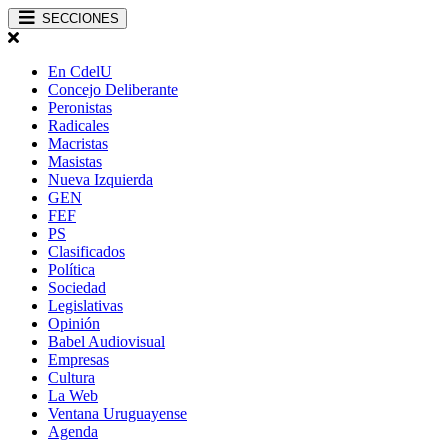
SECCIONES
En CdelU
Concejo Deliberante
Peronistas
Radicales
Macristas
Masistas
Nueva Izquierda
GEN
FEF
PS
Clasificados
Política
Sociedad
Legislativas
Opinión
Babel Audiovisual
Empresas
Cultura
La Web
Ventana Uruguayense
Agenda