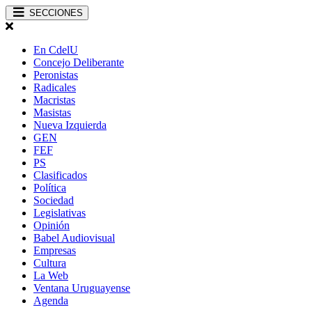
SECCIONES
En CdelU
Concejo Deliberante
Peronistas
Radicales
Macristas
Masistas
Nueva Izquierda
GEN
FEF
PS
Clasificados
Política
Sociedad
Legislativas
Opinión
Babel Audiovisual
Empresas
Cultura
La Web
Ventana Uruguayense
Agenda