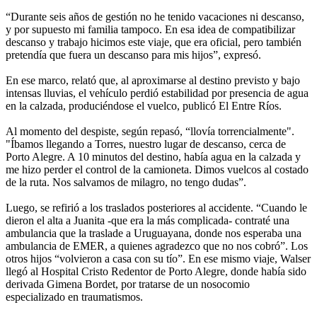
“Durante seis años de gestión no he tenido vacaciones ni descanso,
y por supuesto mi familia tampoco. En esa idea de compatibilizar
descanso y trabajo hicimos este viaje, que era oficial, pero también
pretendía que fuera un descanso para mis hijos”, expresó.
En ese marco, relató que, al aproximarse al destino previsto y bajo
intensas lluvias, el vehículo perdió estabilidad por presencia de agua
en la calzada, produciéndose el vuelco, publicó El Entre Ríos.
Al momento del despiste, según repasó, “llovía torrencialmente".
"Íbamos llegando a Torres, nuestro lugar de descanso, cerca de
Porto Alegre. A 10 minutos del destino, había agua en la calzada y
me hizo perder el control de la camioneta. Dimos vuelcos al costado
de la ruta. Nos salvamos de milagro, no tengo dudas”.
Luego, se refirió a los traslados posteriores al accidente. “Cuando le
dieron el alta a Juanita -que era la más complicada- contraté una
ambulancia que la traslade a Uruguayana, donde nos esperaba una
ambulancia de EMER, a quienes agradezco que no nos cobró”. Los
otros hijos “volvieron a casa con su tío”. En ese mismo viaje, Walser
llegó al Hospital Cristo Redentor de Porto Alegre, donde había sido
derivada Gimena Bordet, por tratarse de un nosocomio
especializado en traumatismos.