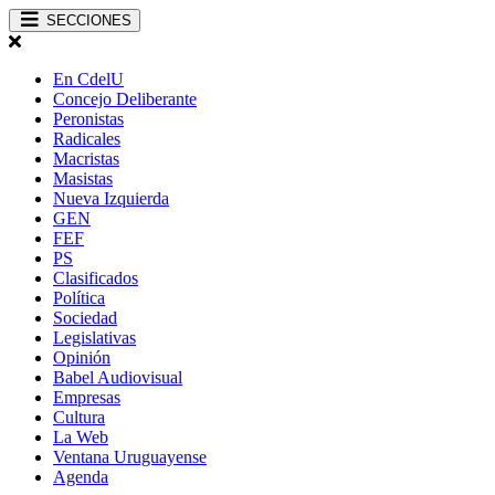
SECCIONES
En CdelU
Concejo Deliberante
Peronistas
Radicales
Macristas
Masistas
Nueva Izquierda
GEN
FEF
PS
Clasificados
Política
Sociedad
Legislativas
Opinión
Babel Audiovisual
Empresas
Cultura
La Web
Ventana Uruguayense
Agenda