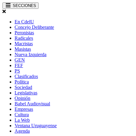
SECCIONES
En CdelU
Concejo Deliberante
Peronistas
Radicales
Macristas
Masistas
Nueva Izquierda
GEN
FEF
PS
Clasificados
Política
Sociedad
Legislativas
Opinión
Babel Audiovisual
Empresas
Cultura
La Web
Ventana Uruguayense
Agenda