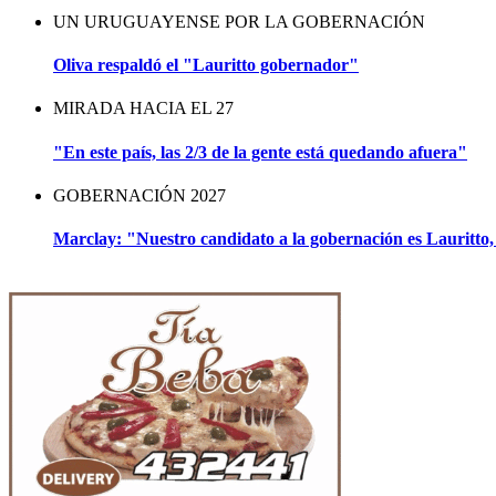
UN URUGUAYENSE POR LA GOBERNACIÓN
Oliva respaldó el "Lauritto gobernador"
MIRADA HACIA EL 27
"En este país, las 2/3 de la gente está quedando afuera"
GOBERNACIÓN 2027
Marclay: "Nuestro candidato a la gobernación es Lauritto,