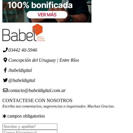
03442 40-5946
Concepción del Uruguay | Entre Ríos
/babeldigital
@babeldigital
contacto@babeldigital.com.ar
CONTACTESE CON NOSOTROS
Escriba sus comentarios, sugerencias o inquietudes. Muchas Gracias.
campos obligatorios
Nombre
y
Correo