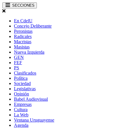
SECCIONES
En CdelU
Concejo Deliberante
Peronistas
Radicales
Macristas
Masistas
Nueva Izquierda
GEN
FEF
PS
Clasificados
Política
Sociedad
Legislativas
Opinión
Babel Audiovisual
Empresas
Cultura
La Web
Ventana Uruguayense
Agenda