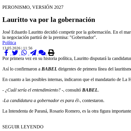
PERONISMO, VERSIÓN 2027
Lauritto va por la gobernación
José Eduardo Lauritto decidió competir por la gobernación. En el marc
la negociación partirá de la premisa: "Gobernador".
Política
13.05.2026 | 11:56
Por primera vez en su historia política, Lauritto disputará la candidatu
Así lo confirmaron a
BABEL
dirigentes de primera línea del lauriti
En cuanto a las posibles internas, indicaron que el mandatario de La H
-
¿Cuál sería el entendimiento?
-, consultó
BABEL
.
-
La candidatura a gobernador es para él
-, contestaron.
La Intendenta de Paraná, Rosario Romero, es la otra figura important
SEGUIR LEYENDO