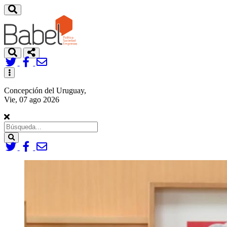
Toggle
navigation
Concepción del Uruguay,
Vie, 07 ago 2026
Search