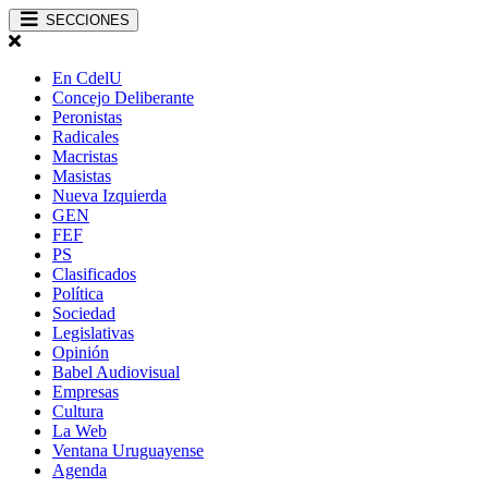
SECCIONES
En CdelU
Concejo Deliberante
Peronistas
Radicales
Macristas
Masistas
Nueva Izquierda
GEN
FEF
PS
Clasificados
Política
Sociedad
Legislativas
Opinión
Babel Audiovisual
Empresas
Cultura
La Web
Ventana Uruguayense
Agenda