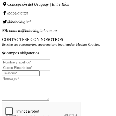
Concepción del Uruguay | Entre Ríos
/babeldigital
@babeldigital
contacto@babeldigital.com.ar
CONTACTESE CON NOSOTROS
Escriba sus comentarios, sugerencias o inquietudes. Muchas Gracias.
campos obligatorios
Nombre
y
Correo
apellido
Electrónico
Teléfono
Mensaje