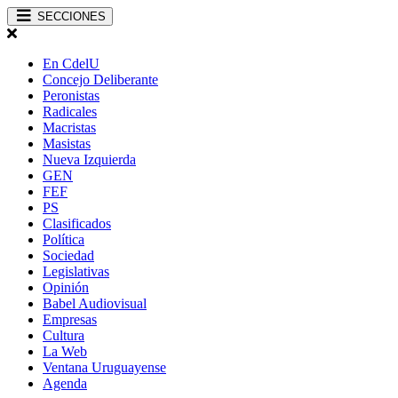
SECCIONES
En CdelU
Concejo Deliberante
Peronistas
Radicales
Macristas
Masistas
Nueva Izquierda
GEN
FEF
PS
Clasificados
Política
Sociedad
Legislativas
Opinión
Babel Audiovisual
Empresas
Cultura
La Web
Ventana Uruguayense
Agenda