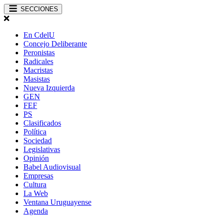
SECCIONES
En CdelU
Concejo Deliberante
Peronistas
Radicales
Macristas
Masistas
Nueva Izquierda
GEN
FEF
PS
Clasificados
Política
Sociedad
Legislativas
Opinión
Babel Audiovisual
Empresas
Cultura
La Web
Ventana Uruguayense
Agenda