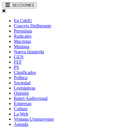
SECCIONES
En CdelU
Concejo Deliberante
Peronistas
Radicales
Macristas
Masistas
Nueva Izquierda
GEN
FEF
PS
Clasificados
Política
Sociedad
Legislativas
Opinión
Babel Audiovisual
Empresas
Cultura
La Web
Ventana Uruguayense
Agenda