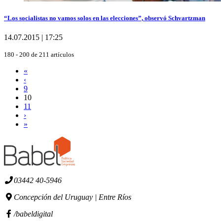
“Los socialistas no vamos solos en las elecciones”, observó Schvartzman
14.07.2015 | 17:25
180 - 200 de 211 artículos
«
‹
9
10
11
›
»
03442 40-5946
Concepción del Uruguay | Entre Ríos
/babeldigital