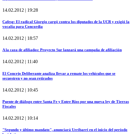
14.02.2012 | 19:28
Cafesg: El radical Giorgio cargó contra los diputados de la UCR y exigió la
vocalía para Concordia
14.02.2012 | 18:57
A la caza de afiliados: Proyecto Sur lanzará una campaña de afiliación
14.02.2012 | 11:40
El Concejo Deliberante analiza llevar a remate los vehículos que se
secuestren y no sean retirados
14.02.2012 | 10:45
Puente de diálogo entre Santa Fe y Entre Ríos por una nueva ley de Tierras
Fiscales
14.02.2012 | 10:14
"Segundo y último mandato", anunciará Urribarri en el inicio del período