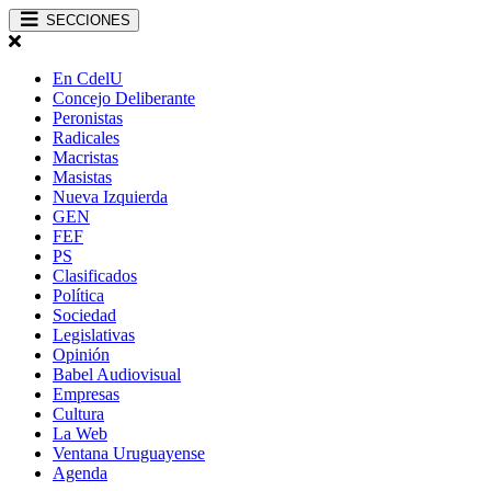
SECCIONES
En CdelU
Concejo Deliberante
Peronistas
Radicales
Macristas
Masistas
Nueva Izquierda
GEN
FEF
PS
Clasificados
Política
Sociedad
Legislativas
Opinión
Babel Audiovisual
Empresas
Cultura
La Web
Ventana Uruguayense
Agenda