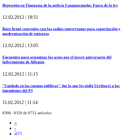
Represión en Tinogasta de la policía Catamarqueña: Fuera de la ley
12.02.2012 | 18:51
Báez firmó convenios con las radios entrerrianas para capacitación y
modernización de emisoras
12.02.2012 | 13:05
Encuentro para organizar los actos por el tercer aniversario del
fallecimiento de Alfonsín
12.02.2012 | 11:15
"Cuidado en las cuentas públicas", fue lo que les pidió Urribarri a los
intendentes del PJ
11.02.2012 | 11:14
8300 - 8320 de 9751 artículos
«
‹
415