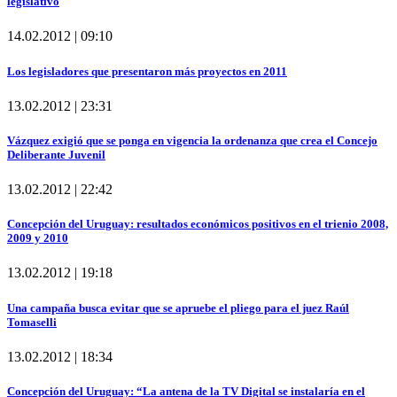
legislativo
14.02.2012 | 09:10
Los legisladores que presentaron más proyectos en 2011
13.02.2012 | 23:31
Vázquez exigió que se ponga en vigencia la ordenanza que crea el Concejo
Deliberante Juvenil
13.02.2012 | 22:42
Concepción del Uruguay: resultados económicos positivos en el trienio 2008,
2009 y 2010
13.02.2012 | 19:18
Una campaña busca evitar que se apruebe el pliego para el juez Raúl
Tomaselli
13.02.2012 | 18:34
Concepción del Uruguay: “La antena de la TV Digital se instalaría en el