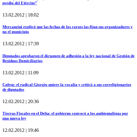
predio del Ejército”
13.02.2012 | 18:02
Mercanzini explicó que las fechas de los corsos las fijan sus organizadores y
no el municipio
13.02.2012 | 17:39
Diputados aprobaron el dictamen de adhesión a la ley nacional de Gestión de
Residuos Domiciliarios
13.02.2012 | 11:09
Cafesg: el radical Giorgio quiere la vocalía y criticó a sus correligionarios
de diputados
12.02.2012 | 20:36
Tierras Fiscales en el Delta: el gobierno convocó a los ambientalistas por
una nueva ley
12.02.2012 | 19:46