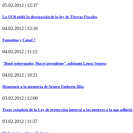
05.02.2012 | 12:37
La UCR pidió la derogación de la ley de Tierras Fiscales
04.02.2012 | 12:16
Famatina y Canal 7
04.02.2012 | 11:12
"Busti gobernador, Macri presidente", adelantó López Segura
04.02.2012 | 10:21
Homenaje a la memoria de Arturo Umberto Illia
03.02.2012 | 12:00
Texto completo de la Ley de protección integral a las mujeres a la que adhirió
03.02.2012 | 11:37