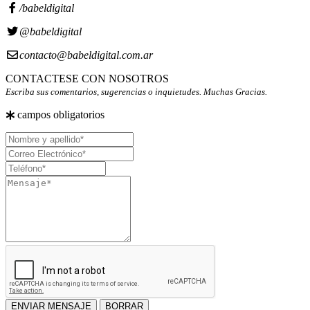
/babeldigital
@babeldigital
contacto@babeldigital.com.ar
CONTACTESE CON NOSOTROS
Escriba sus comentarios, sugerencias o inquietudes. Muchas Gracias.
campos obligatorios
Nombre
y
Correo
apellido
Electrónico
Teléfono
Mensaje
ENVIAR MENSAJE
BORRAR