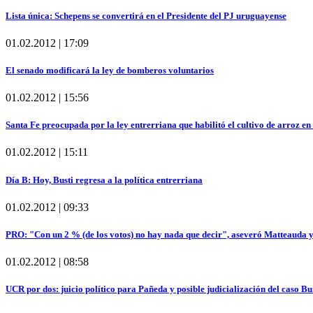
Lista única: Schepens se convertirá en el Presidente del PJ uruguayense
01.02.2012 | 17:09
El senado modificará la ley de bomberos voluntarios
01.02.2012 | 15:56
Santa Fe preocupada por la ley entrerriana que habilitó el cultivo de arroz en 
01.02.2012 | 15:11
Día B: Hoy, Busti regresa a la política entrerriana
01.02.2012 | 09:33
PRO: "Con un 2 % (de los votos) no hay nada que decir", aseveró Matteauda y
01.02.2012 | 08:58
UCR por dos: juicio político para Pañeda y posible judicialización del caso B