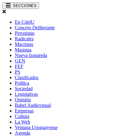
SECCIONES
En CdelU
Concejo Deliberante
Peronistas
Radicales
Macristas
Masistas
Nueva Izquierda
GEN
FEF
PS
Clasificados
Política
Sociedad
Legislativas
Opinión
Babel Audiovisual
Empresas
Cultura
La Web
Ventana Uruguayense
Agenda