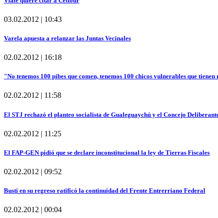
Viale quiere citar a Cettour
03.02.2012 | 10:43
Varela apuesta a relanzar las Juntas Vecinales
02.02.2012 | 16:18
"No tenemos 100 pibes que comen, tenemos 100 chicos vulnerables que tienen
02.02.2012 | 11:58
El STJ rechazó el planteo socialista de Gualeguaychú y el Concejo Deliberante
02.02.2012 | 11:25
El FAP-GEN pidió que se declare inconstitucional la ley de Tierras Fiscales
02.02.2012 | 09:52
Busti en su regreso ratificó la continuidad del Frente Entrerriano Federal
02.02.2012 | 00:04