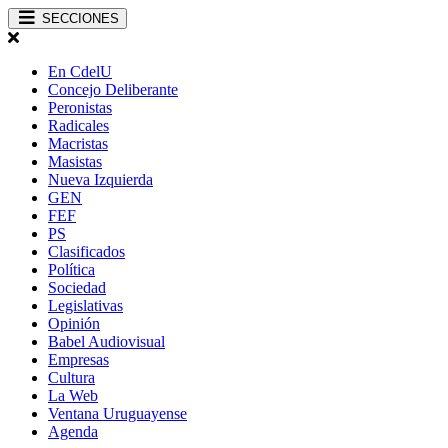
SECCIONES
En CdelU
Concejo Deliberante
Peronistas
Radicales
Macristas
Masistas
Nueva Izquierda
GEN
FEF
PS
Clasificados
Política
Sociedad
Legislativas
Opinión
Babel Audiovisual
Empresas
Cultura
La Web
Ventana Uruguayense
Agenda