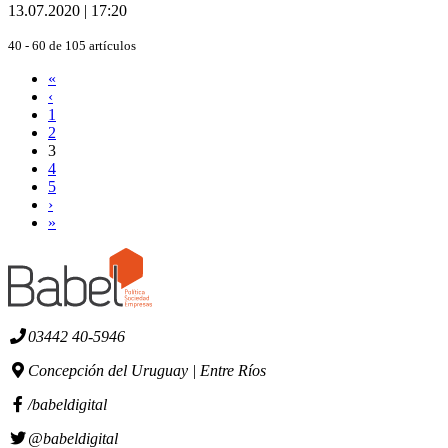
13.07.2020 | 17:20
40 - 60 de 105 artículos
«
‹
1
2
3
4
5
›
»
03442 40-5946
Concepción del Uruguay | Entre Ríos
/babeldigital
@babeldigital