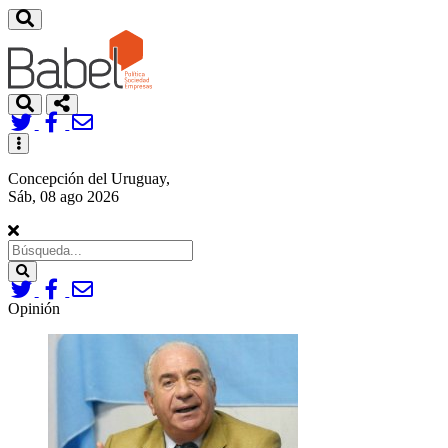
Toggle
navigation
Concepción del Uruguay,
Sáb, 08 ago 2026
Search
Opinión