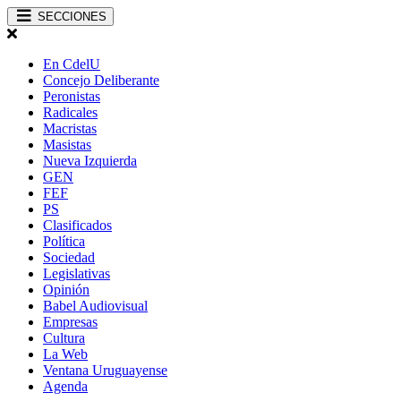
SECCIONES
En CdelU
Concejo Deliberante
Peronistas
Radicales
Macristas
Masistas
Nueva Izquierda
GEN
FEF
PS
Clasificados
Política
Sociedad
Legislativas
Opinión
Babel Audiovisual
Empresas
Cultura
La Web
Ventana Uruguayense
Agenda