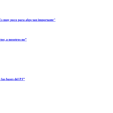
. Es muy poco para algo tan importante"
tor, a nosotros no”
 las bases del PJ”