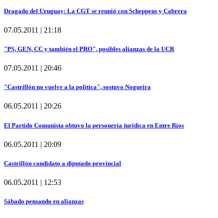
Dragado del Uruguay: La CGT se reunió con Scheppens y Cabrera
07.05.2011 | 21:18
"PS, GEN, CC y también el PRO", posibles alianzas de la UCR
07.05.2011 | 20:46
"Castrillón no vuelve a la política", sostuvo Nogueira
06.05.2011 | 20:26
El Partido Comunista obtuvo la personería jurídica en Entre Ríos
06.05.2011 | 20:09
Castrillón candidato a diputado provincial
06.05.2011 | 12:53
Sábado pensando en alianzas