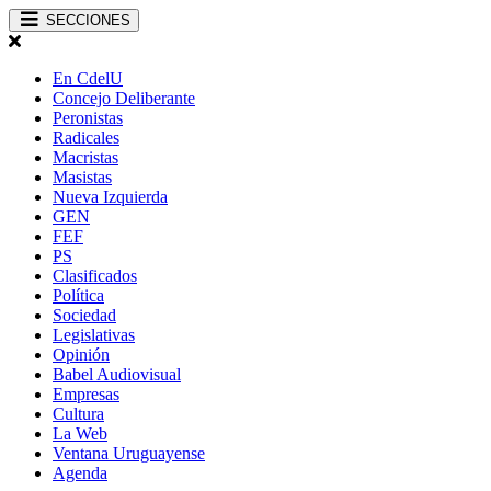
SECCIONES
En CdelU
Concejo Deliberante
Peronistas
Radicales
Macristas
Masistas
Nueva Izquierda
GEN
FEF
PS
Clasificados
Política
Sociedad
Legislativas
Opinión
Babel Audiovisual
Empresas
Cultura
La Web
Ventana Uruguayense
Agenda