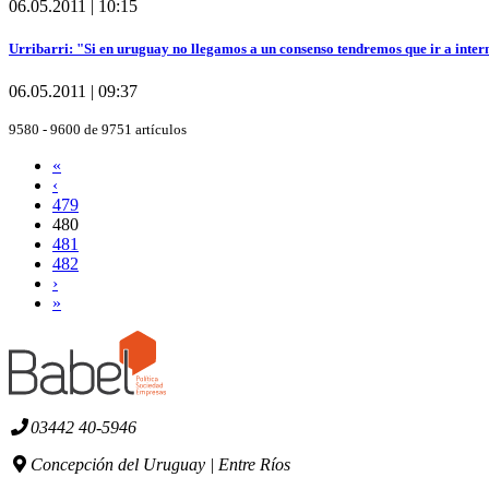
06.05.2011 | 10:15
Urribarri: "Si en uruguay no llegamos a un consenso tendremos que ir a inter
06.05.2011 | 09:37
9580 - 9600 de 9751 artículos
«
‹
479
480
481
482
›
»
03442 40-5946
Concepción del Uruguay | Entre Ríos