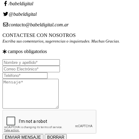
/babeldigital
@babeldigital
contacto@babeldigital.com.ar
CONTACTESE CON NOSOTROS
Escriba sus comentarios, sugerencias o inquietudes. Muchas Gracias.
campos obligatorios
Nombre
y
Correo
apellido
Electrónico
Teléfono
Mensaje
ENVIAR MENSAJE
BORRAR