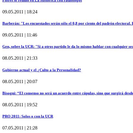
Flores se reunió en La Histórica con radiólogos
09.05.2011 | 18:24
Barberán: "Los encuestados serán sólo el 0,8 por ciento del padrón electoral
09.05.2011 | 11:46
Gen, sobre la UCR: "Si a otros partido le da lo mismo hablar con cualquier sec
08.05.2011 | 21:33
Gobierno actual y el ¿Culto a la Personalidad?
08.05.2011 | 20:07
Bisogni: “El consenso no será un acuerdo entre cúpulas, sino que surgirá desde
08.05.2011 | 19:52
PRO 2011: Solos o con la UCR
07.05.2011 | 21:28