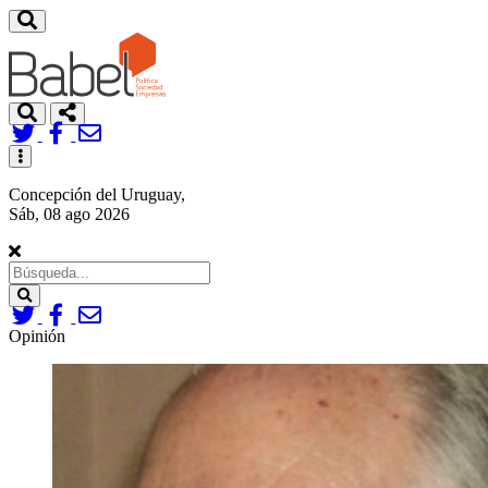
Toggle
navigation
Concepción del Uruguay,
Sáb, 08 ago 2026
Search
Opinión