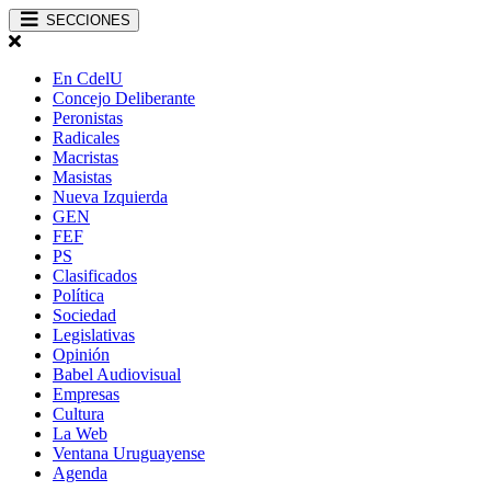
SECCIONES
En CdelU
Concejo Deliberante
Peronistas
Radicales
Macristas
Masistas
Nueva Izquierda
GEN
FEF
PS
Clasificados
Política
Sociedad
Legislativas
Opinión
Babel Audiovisual
Empresas
Cultura
La Web
Ventana Uruguayense
Agenda