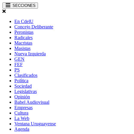
SECCIONES
En CdelU
Concejo Deliberante
Peronistas
Radicales
Macristas
Masistas
Nueva Izquierda
GEN
FEF
PS
Clasificados
Política
Sociedad
Legislativas
Opinión
Babel Audiovisual
Empresas
Cultura
La Web
Ventana Uruguayense
Agenda