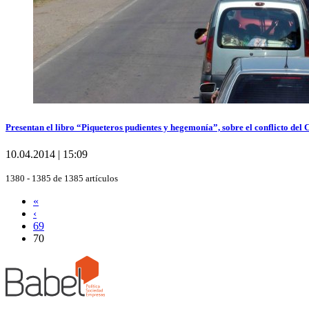
Presentan el libro “Piqueteros pudientes y hegemonía”, sobre el conflicto del
10.04.2014 | 15:09
1380 - 1385 de 1385 artículos
«
‹
69
70